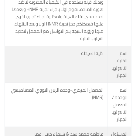
وبذلك فإنه يستخدم في الكيمياء العضوية لتأكيد
هوية المادة. نقوم اولا باجراء تجربة HNMR وبعدها
نحدد مدي نقاء العينة وامكانية اجراء تجارب اخري
عليها فيمكنكم حجز تجربة HNMR اولا وبعد الانتهاء
منها ورؤية النتيجة يتم التواصل مع المعمل لتحديد
التجارب التالية
اسم
كلية الصيدلة
الكلية
التابع لها
الجهاز
اسم
المعمل المركزي-وحدة الرنين النووي المغناطيسي
(NMR)
الوحدة /
المعمل
التابع لها
الجهاز
المسئول
فاطمة محمد سيد & شيماء حربي عمر