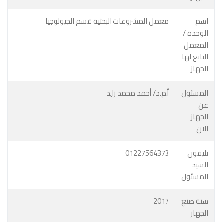
اسم
معمل المشروعات البحثية قسم الجيولوجيا
الوحدة /
المعمل
التابع لها
الجهاز
المسئول
أ.م.د/ أحمد محمد زايد
عن
الجهاز
الآن
تليفون
01227564373
السيد
المسئول
سنة صنع
2017
الجهاز