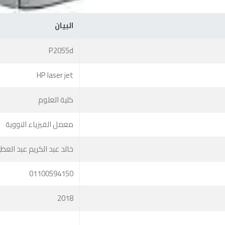
البيان
P2055d
HP laser jet
كلية العلوم
معمل الفيزياء النووية
خالد عبد الكريم عبد العظ
01100594150
2018