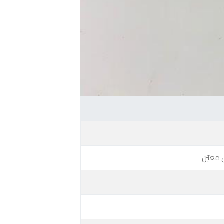
 معيّن