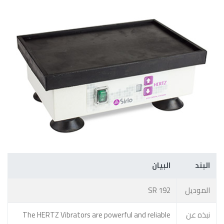
البند
البيان
الموديل
SR 192
نبذه عن
The HERTZ Vibrators are powerful and reliable