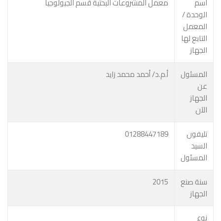
اسم
معمل المشروعات البحثية قسم الجيولوجيا
الوحدة /
المعمل
التابع لها
الجهاز
المسئول
أ.م.د/ أحمد محمد زايد
عن
الجهاز
الآن
تليفون
01288447189
السيد
المسئول
سنة صنع
2015
الجهاز
نوع